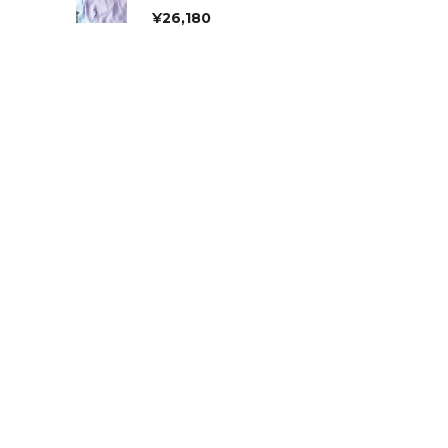
¥
26,180