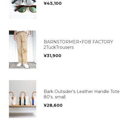
¥
45,100
BARNSTORMER×FOB FACTORY
2TuckTrousers
¥
31,900
Bark Outsider's Leather Handle Tote
80's. small
¥
28,600