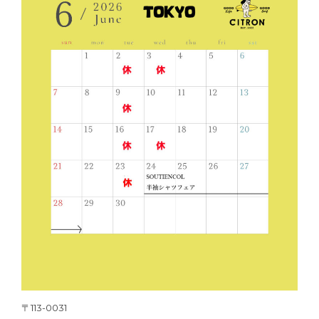
〒113-0031