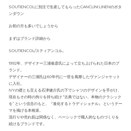
SOUTIENCOLに別注で生産してもらったCANCLINI LINENのボタ
ンダウン
お初の方も多いでしょうから
まずはブランド詳細から
SOUTIENCOL/スティアンコル。
1992年、デザイナー三浦俊彦氏によって立ち上げられた日本のブ
ランド。
デザイナーの三浦氏は60年代に一世を風靡したヴァンジャケット
に入社。
IVYの礎とも言える石津健介氏の下でシャツのデザインを手がけ、
現在もその時の拘りを持ち続け “古典ではない、本物のクラシック
を” という信念のもと、『進化するトラディショナル』 というテー
マを掲げる本格派。
流行りや売れ筋は関係なく、ベーシックで職人的なものづくりを
続けるブランドです。