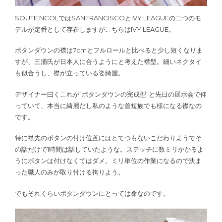
SOUTIENCOLではSANFRANCISCOとIVY LEAGUEの二つのモ
デルが定番として存在しますがこちらはIVY LEAGUE。
ボタンダウンの襟は7cmとフルロールと比べると少し短くなりま
すが、三浦氏が日本人に合うようにと考えた襟型。細いネクタイ
も似合うし、襟が立っている姿綺麗。
デザイナー曰くこれが”ボタンダウンの完成型”と先日の展示会で仰
っていて、本当に綺麗だし私のような首短族でも様になる襟なの
です。
特に襟先のボタンの付け位置にはとてつもないこだわりようでそ
の話だけで1時間は話していたような。ステッチに数ミリかかるよ
うにボタンは付けなくてはダメ。ミリ単位の作業になるので決ま
った職人のみが取り付ける拘りよう。
でもそれくらいボタンダウンにとっては命なのです。