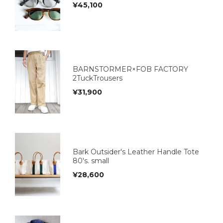
¥
45,100
BARNSTORMER×FOB FACTORY
2TuckTrousers
¥
31,900
Bark Outsider's Leather Handle Tote
80's. small
¥
28,600