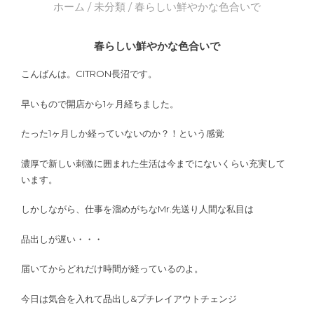
ホーム
/
未分類
/ 春らしい鮮やかな色合いで
春らしい鮮やかな色合いで
こんばんは。CITRON長沼です。
早いもので開店から1ヶ月経ちました。
たった1ヶ月しか経っていないのか？！という感覚
濃厚で新しい刺激に囲まれた生活は今までにないくらい充実して
います。
しかしながら、仕事を溜めがちなMr.先送り人間な私目は
品出しが遅い・・・
届いてからどれだけ時間が経っているのよ。
今日は気合を入れて品出し&プチレイアウトチェンジ