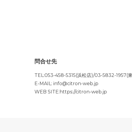
問合せ先
TEL:053-458-5315(浜松店)/03-5832-1957
E-MAIL: info@citron-web.jp
WEB SITE:https://citron-web.jp