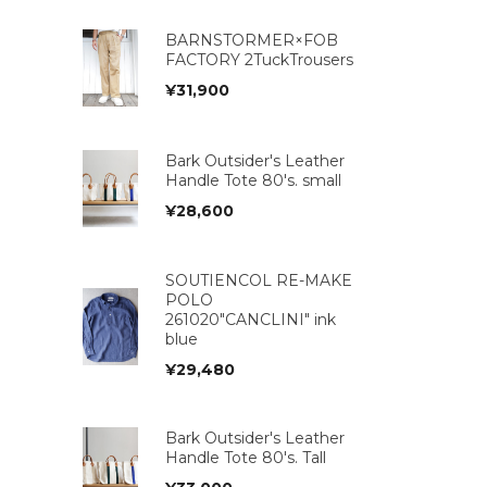
BARNSTORMER×FOB
FACTORY 2TuckTrousers
¥
31,900
Bark Outsider's Leather
Handle Tote 80's. small
¥
28,600
SOUTIENCOL RE-MAKE
POLO
261020"CANCLINI" ink
blue
¥
29,480
Bark Outsider's Leather
Handle Tote 80's. Tall