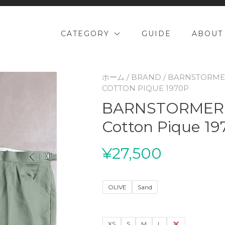
CATEGORY
GUIDE
ABOUT
ホーム
/
BRAND
/
BARNSTORME
COTTON PIQUE 1970P
BARNSTORMER 
Cotton Pique 19
¥
27,500
OLIVE
Sand
XS
S
M
L
XL