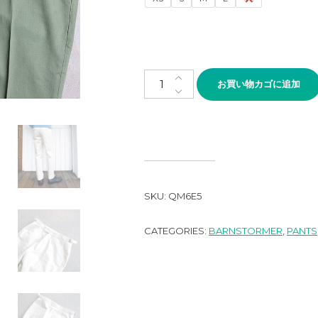
BARNSTORMER McQueen Pant
お買い物カゴに追加
SKU:
QM6E5
CATEGORIES:
BARNSTORMER
,
PANTS