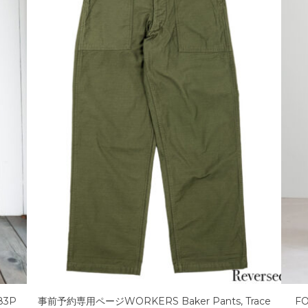
ants, Trace
FOB FACTORY F0488 “SOLOTEX EASY PA