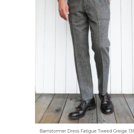
tigue Tweed Greige 1383P
事前予約専用ページWORKERS Baker P