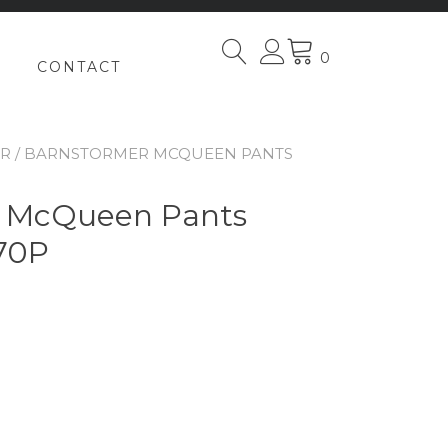
0
CONTACT
R
/ BARNSTORMER MCQUEEN PANTS
McQueen Pants
70P