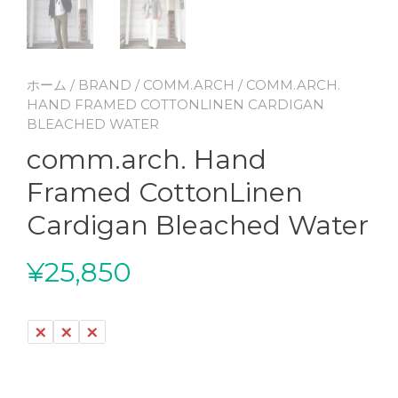
ホーム
/
BRAND
/
COMM.ARCH
/ COMM.ARCH.
HAND FRAMED COTTONLINEN CARDIGAN
BLEACHED WATER
comm.arch. Hand
Framed CottonLinen
Cardigan Bleached Water
¥
25,850
2
3
4