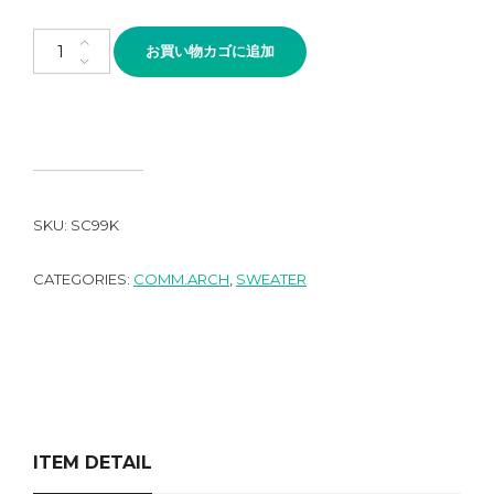
comm.arch. Hand Framed CottonLinen Cardigan Bleached Wat
お買い物カゴに追加
SKU:
SC99K
CATEGORIES:
COMM.ARCH
,
SWEATER
ITEM DETAIL