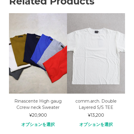
Related Products
ool
Rinascente High gaug
comm.arch. Double
com
o
Ccrew neck Sweater
Layered S/S TEE
¥
20,900
¥
13,200
オプションを選択
オプションを選択