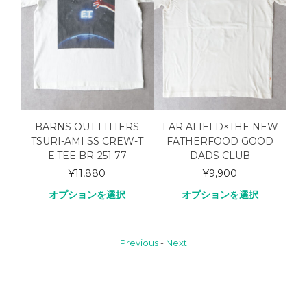
BARNS OUT FITTERS
FAR AFIELD×THE NEW
Rinasc
TSURI-AMI SS CREW-T
FATHERFOOD GOOD
Ringer 
E.TEE BR-251 77
DADS CLUB
¥
11,880
¥
9,900
オプ
オプションを選択
オプションを選択
Previous
-
Next