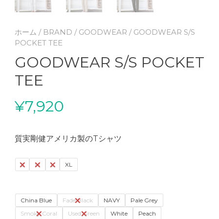
ホーム
/
BRAND
/
GOODWEAR
/ GOODWEAR S/S
POCKET TEE
GOODWEAR S/S POCKET
TEE
¥
7,920
質実剛健アメリカ製のTシャツ
S
M
L
XL
China Blue
Fade Black
NAVY
Pale Grey
Smoky Coral
Used Green
White
Peach