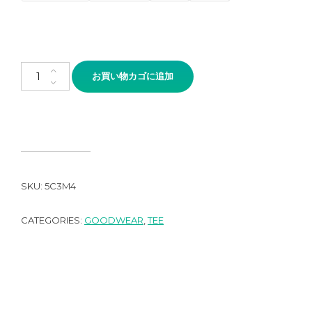
GOODWEAR S/S POCKET TEE個
お買い物カゴに追加
SKU:
5C3M4
CATEGORIES:
GOODWEAR
,
TEE