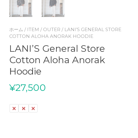
ホーム
/
ITEM
/
OUTER
/ LANI’S GENERAL STORE
COTTON ALOHA ANORAK HOODIE
LANI’S General Store
Cotton Aloha Anorak
Hoodie
¥
27,500
S
M
L