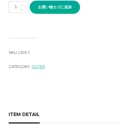
LANI'S General Store Cotton Aloha Anorak Hoodie個
お買い物カゴに追加
SKU:
L11J3-1
CATEGORY:
OUTER
ITEM DETAIL