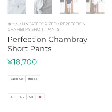
ホーム
/
UNCATEGORIZED
/ PERFECTION
CHAMBRAY SHORT PANTS
Perfection Chambray
Short Pants
¥
18,700
Sax Blue
Indigo
46
48
50
52