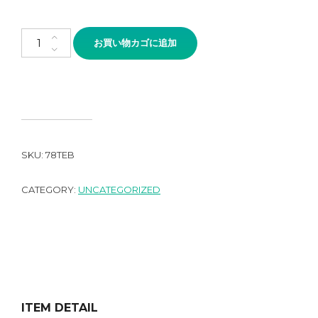
Perfection Chambray Short Pants個
お買い物カゴに追加
SKU:
78TEB
CATEGORY:
UNCATEGORIZED
ITEM DETAIL