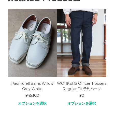
ne
Padmore&Barns Willow
WORKERS Officer Trousers
ee
Grey White
Regular Fit 予約ページ
¥
45,100
¥
0
オプションを選択
オプションを選択