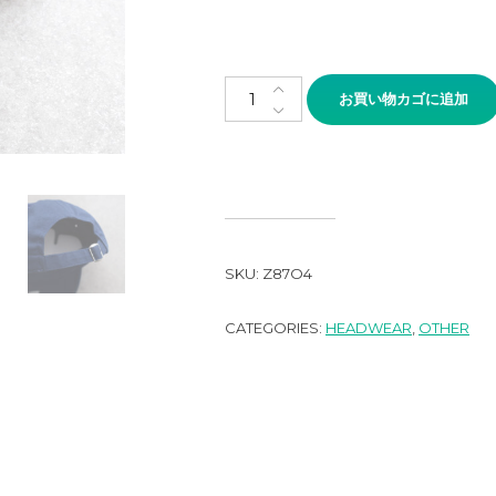
SMATHERS&BRANSON BASEB
お買い物カゴに追加
SKU:
Z87O4
CATEGORIES:
HEADWEAR
,
OTHER