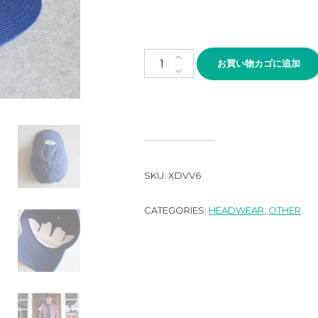
SMATHERS&BRANSON BASEB
お買い物カゴに追加
SKU:
XDVV6
CATEGORIES:
HEADWEAR
,
OTHER