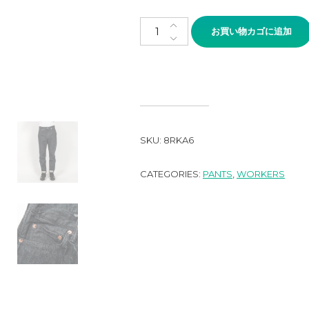
WORKERS Lot 802 Slim Taper
お買い物カゴに追加
SKU:
8RKA6
CATEGORIES:
PANTS
,
WORKERS