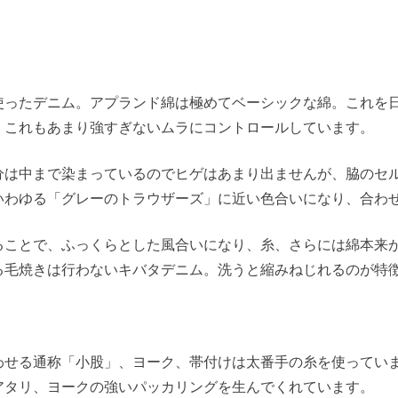
使ったデニム。アプランド綿は極めてベーシックな綿。これを
。これもあまり強すぎないムラにコントロールしています。
分は中まで染まっているのでヒゲはあまり出ませんが、脇のセ
いわゆる「グレーのトラウザーズ」に近い色合いになり、合わ
ることで、ふっくらとした風合いになり、糸、さらには綿本来
る毛焼きは行わないキバタデニム。洗うと縮みねじれるのが特
わせる通称「小股」、ヨーク、帯付けは太番手の糸を使ってい
アタリ、ヨークの強いパッカリングを生んでくれています。