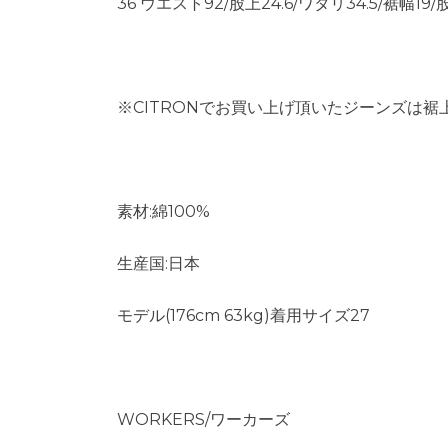
36 ウエスト92/股上24.6/ワタリ34.5/裾幅19/
※CITRONでお買い上げ頂いたジーンズは裾
素材:綿100%
生産国:日本
モデル(176cm 63kg)着用サイズ27
WORKERS/ワーカーズ