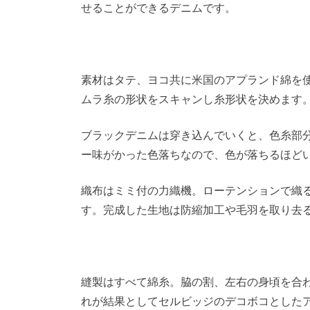
せることができるデニムです。
素材はタテ、ヨコ共に米国のアプランド綿を
ムラ糸の形状をスキャンし糸形状を決めます
ブラックデニムは穿き込んでいくと、色糸部
ー味がかった色落ちなので、色が落ちるほど
織布はミミ付の力織機。ローテンションで織
す。完成した生地は防縮加工や毛羽を取り去
縫製はすべて綿糸。脇の割、左右の身頃を合
れが結果としてセルビッジのデコボコとした