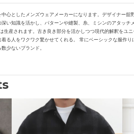
を中心としたメンズウェアメーカーになります。デザイナー舘
の深い知識を活かし、パターンや縫製、糸、ミシンのアタッチ
服は生産されます。古き良き部分を活かしつつ現代的解釈をユ
は着る人をワクワク驚かせてくれる。 常にベーシックな服作り
る数少ないブランド。
ts