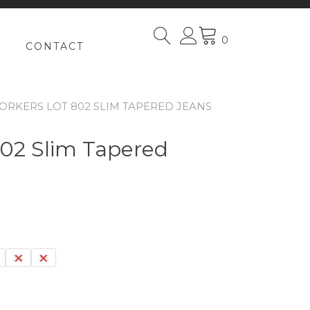
0
CONTACT
ORKERS LOT 802 SLIM TAPERED JEANS
2 Slim Tapered
34
36