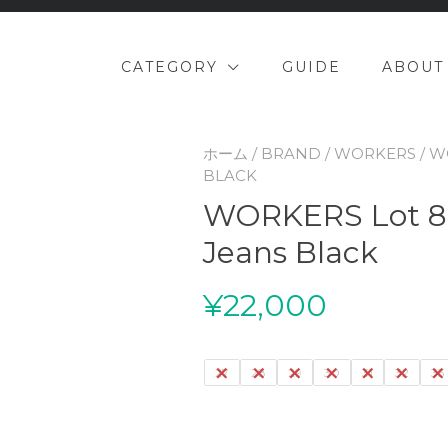
CATEGORY
GUIDE
ABOUT
ホーム
/
BRAND
/
WORKERS
/ W
BLACK
WORKERS Lot 80
Jeans Black
¥
22,000
27
28
29
30
31
32
33