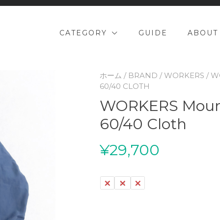
CATEGORY
GUIDE
ABOUT
ホーム
/
BRAND
/
WORKERS
/ W
60/40 CLOTH
WORKERS Mounta
60/40 Cloth
¥
29,700
S
M
L