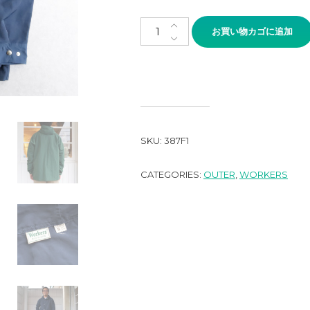
WORKERS Mountain Shirt Park
お買い物カゴに追加
SKU:
387F1
CATEGORIES:
OUTER
,
WORKERS