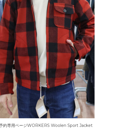
約専用ページWORKERS Woolen Sport Jacket
SOUTIENCOL SL