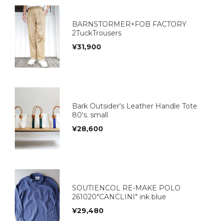
BARNSTORMER×FOB FACTORY
2TuckTrousers
¥
31,900
Bark Outsider's Leather Handle Tote
80's. small
¥
28,600
SOUTIENCOL RE-MAKE POLO
261020"CANCLINI" ink blue
¥
29,480