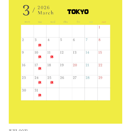
〒113-0031