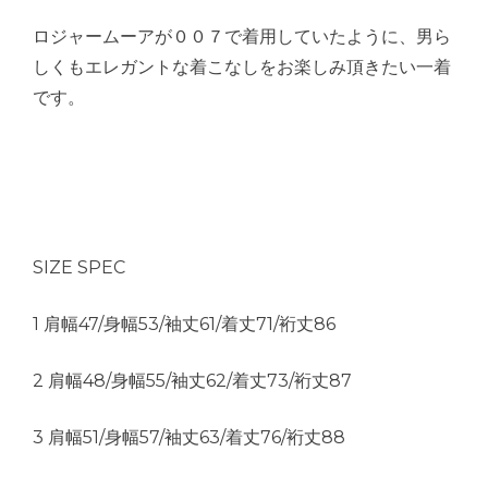
ロジャームーアが００７で着用していたように、男ら
しくもエレガントな着こなしをお楽しみ頂きたい一着
です。
SIZE SPEC
1 肩幅47/身幅53/袖丈61/着丈71/裄丈86
2 肩幅48/身幅55/袖丈62/着丈73/裄丈87
3 肩幅51/身幅57/袖丈63/着丈76/裄丈88