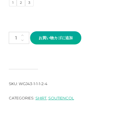
1
2
3
SOUTIENCOL CITRON Special order Safari Jacket 161008個
お買い物カゴに追加
SKU:
WGJ43-1-1-1-2-4
CATEGORIES:
SHIRT
,
SOUTIENCOL