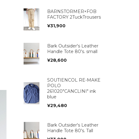
BARNSTORMER×FOB
FACTORY 2TuckTrousers
¥
31,900
Bark Outsider's Leather
Handle Tote 80's. small
¥
28,600
SOUTIENCOL RE-MAKE
POLO
261020"CANCLINI" ink
blue
¥
29,480
Bark Outsider's Leather
Handle Tote 80's. Tall