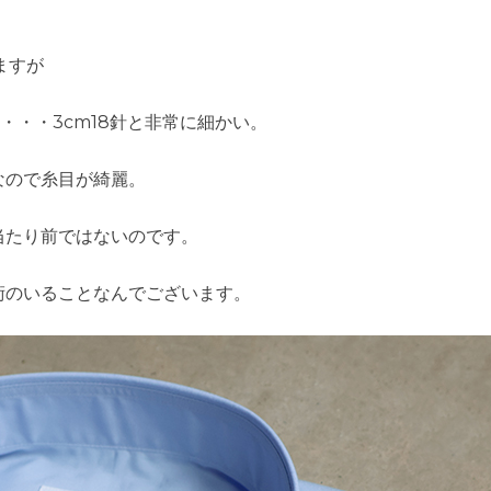
ますが
・・・3cm18針と非常に細かい。
なので糸目が綺麗。
当たり前ではないのです。
術のいることなんでございます。