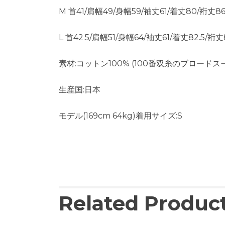
M 首41/肩幅49/身幅59/袖丈61/着丈80/裄丈86
L 首42.5/肩幅51/身幅64/袖丈61/着丈82.5/裄丈
素材:コットン100% (100番双糸のブロード
生産国:日本
モデル(169cm 64kg)着用サイズ:S
Related Produc