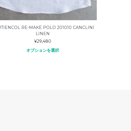
10 CANCLINI
WORKERS Modified 6 Button BD Supima OX 2
¥
18,700
オプションを選択