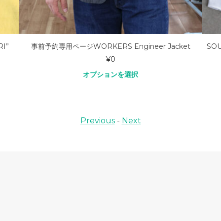
 Engineer Jacket
SOUTIENCOL RE-MAKE POLO 2010
LINEN
0
¥
29,480
ンを選択
オプションを選択
Previous
-
Next