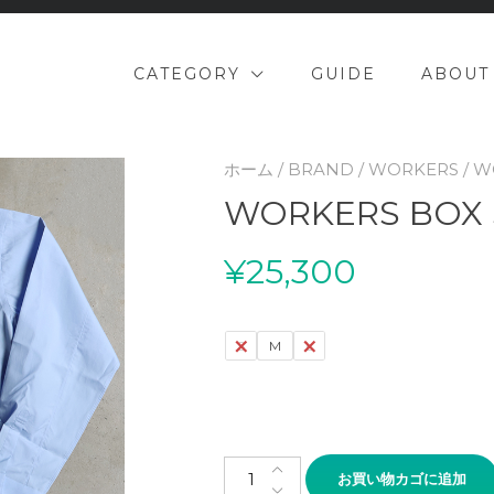
CATEGORY
GUIDE
ABOUT
ホーム
/
BRAND
/
WORKERS
/ W
WORKERS BOX 
¥
25,300
S
M
L
WORKERS BOX SHIRT個
お買い物カゴに追加