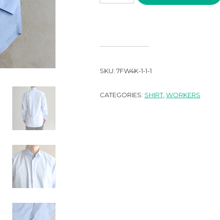
SKU:
7FW4K-1-1-1
CATEGORIES:
SHIRT
,
WORKERS