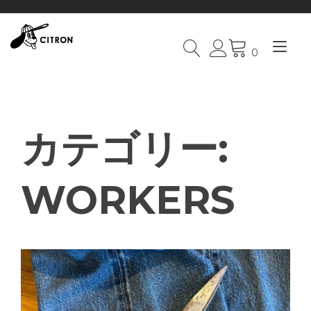
Tog
0
Skip
nav
to
content
カテゴリー:
WORKERS