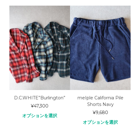
INE
D.C.WHITE”Burlington”
meIple California Pile
Per
Shorts Navy
¥
47,300
¥
9,680
オプションを選択
オプションを選択