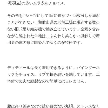
(毛羽立)の多いムラ糸をチョイス。
その糸をTシャツにして1日に僅か12～13枚分しか編む
ことができない、和歌山県の老舗工場に現存する数少
ない旧式吊り編み機で編み立てています。空気を含み
ながら編まれた生地は、ふんわり柔らかい肌触りで着
用者の体の形に馴染んでゆくのが特徴です。
ディティールは長く着用できるように、バインダーネ
ックをチョイス。リブで挟み縫いを施しています。二
本針で丈夫な縫製なので簡単にはヨレません。
脇は吊り編みなので縫い目のない丸胴。ストレスなく