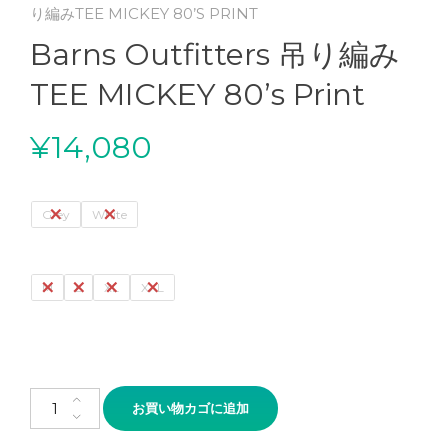
り編みTEE MICKEY 80’S PRINT
Barns Outfitters 吊り編み
TEE MICKEY 80’s Print
¥
14,080
Grey
White
M
L
XL
XXL
Barns Outfitters 吊り編みTEE MICKEY 80's Print個
お買い物カゴに追加