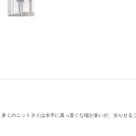
。多くのニットタイは水平に真っ直ぐな端が多いが、尖らせる