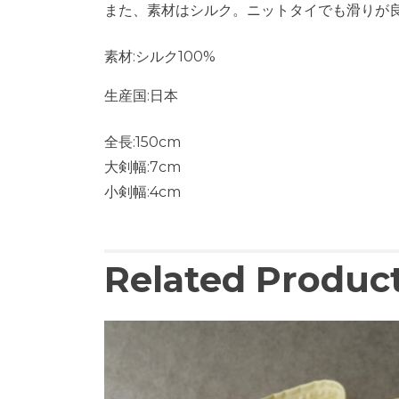
また、素材はシルク。ニットタイでも滑りが
素材:シルク100%
生産国:日本
全長:150cm
大剣幅:7cm
小剣幅:4cm
Related Produc