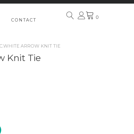
0
CONTACT
.C.WHITE ARROW KNIT TIE
 Knit Tie