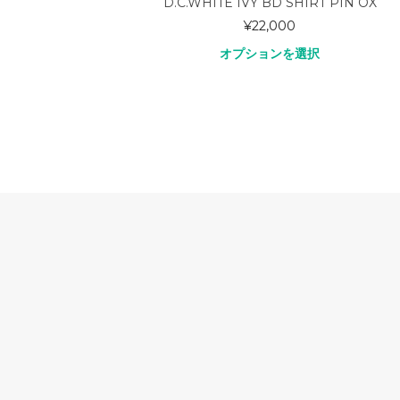
n”
D.C.WHITE IVY BD SHIRT PIN OX
¥
22,000
オプションを選択