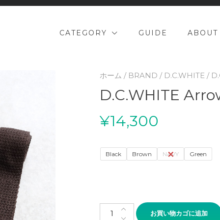
CATEGORY
GUIDE
ABOUT
ホーム
/
BRAND
/
D.C.WHITE
/ D
D.C.WHITE Arrow
¥
14,300
Black
Brown
NAVY
Green
D.C.WHITE Arrow Knit Tie個
お買い物カゴに追加