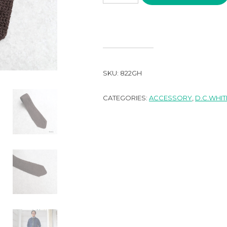
SKU:
822GH
CATEGORIES:
ACCESSORY
,
D.C.WHIT