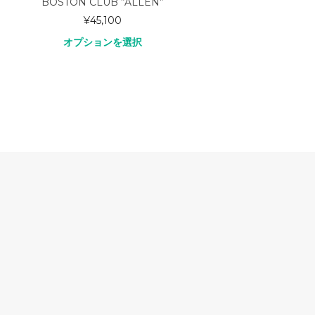
BOSTON CLUB “ALLEN”
D.C.WHIT
¥
45,100
オプションを選択