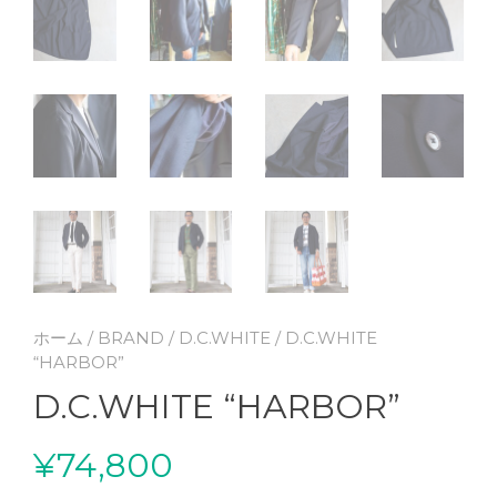
ホーム
/
BRAND
/
D.C.WHITE
/ D.C.WHITE
“HARBOR”
D.C.WHITE “HARBOR”
¥
74,800