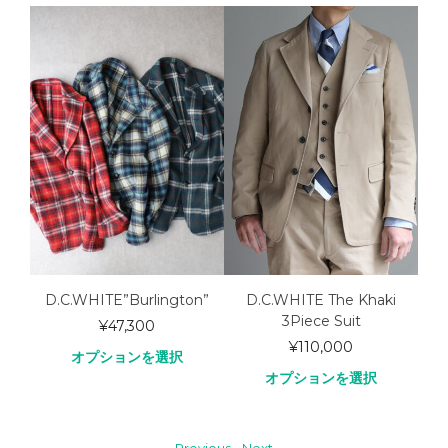
er
D.C.WHITE”Burlington”
D.C.WHITE The Khaki
3Piece Suit
¥
47,300
¥
110,000
オプションを選択
オプションを選択