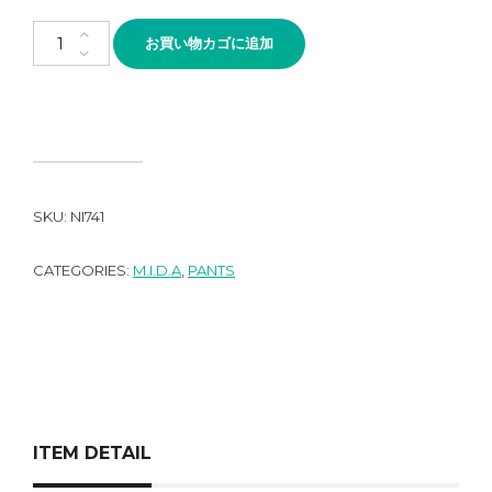
M.I.D.A McQUEEN 5P TROUSER WHITE個
お買い物カゴに追加
SKU:
NI741
CATEGORIES:
M.I.D.A
,
PANTS
ITEM DETAIL