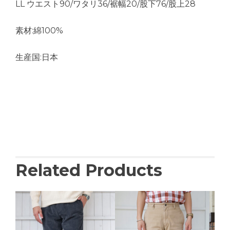
LL ウエスト90/ワタリ36/裾幅20/股下76/股上28
素材:綿100%
生産国:日本
Related Products