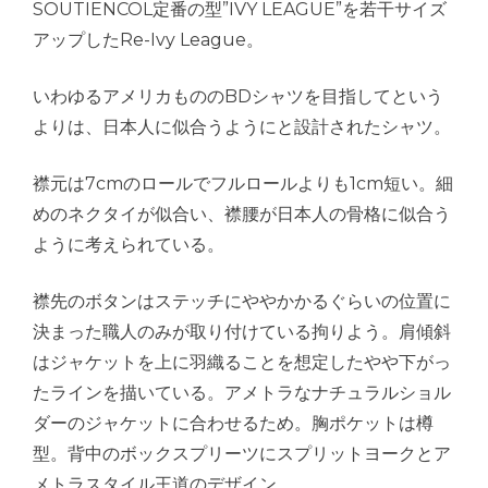
SOUTIENCOL定番の型”IVY LEAGUE”を若干サイズ
アップしたRe-Ivy League。
いわゆるアメリカもののBDシャツを目指してという
よりは、日本人に似合うようにと設計されたシャツ。
襟元は7cmのロールでフルロールよりも1cm短い。細
めのネクタイが似合い、襟腰が日本人の骨格に似合う
ように考えられている。
襟先のボタンはステッチにややかかるぐらいの位置に
決まった職人のみが取り付けている拘りよう。肩傾斜
はジャケットを上に羽織ることを想定したやや下がっ
たラインを描いている。アメトラなナチュラルショル
ダーのジャケットに合わせるため。胸ポケットは樽
型。背中のボックスプリーツにスプリットヨークとア
メトラスタイル王道のデザイン。