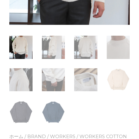
ホーム
/
BRAND
/
WORKERS
/ WORKERS COTTON