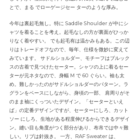
とで、まる でローゲージセー ターのような厚み。
今年は裏起毛無し。特に Saddle Shoulder が中にシ
ャツを着ることを考え。起毛なしの方が裏面がひっか
りなく着やすい。 でも起毛有は温かみもある。この辺
りはトレードオフなので、毎年、仕様を微妙に変えて
みています。 サドルショルダー、モチーフはブルック
スの古着で見つけたセーター。シャツの上に着るセー
ターが元ネタなので、身幅 M で 60 ぐらい。袖も太
め。難しかったのがサドルショルダーのパターン。ラ
グランをベースにしながら、身頃の一部、 肩周りがそ
のまま袖にくっついたデザイン。「セーターといえ
ば」の定番デザインですが、セーターにしろ、カット
ソー にしろ、生地がある程度伸びるからできるデザイ
ン。縫い目も角度がつく部分があり、布帛では中々難
しい。リブは針抜き。 一方、RAF Sweater は、