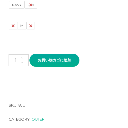
NAVY
Red
S
M
L
KEELA KINTYRE JACKET個
お買い物カゴに追加
SKU:
8JU1I
CATEGORY:
OUTER