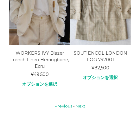
et,
WORKERS IVY Blazer
SOUTIENCOL LONDON
one
French Linen Herringbone,
FOG 742001
WOR
Ecru
¥
82,500
¥
49,500
オプションを選択
オプションを選択
Previous
-
Next