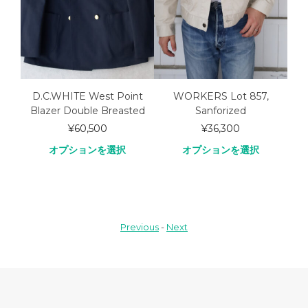
OF
D.C.WHITE West Point
WORKERS Lot 857,
S
Blazer Double Breasted
Sanforized
742
¥
60,500
¥
36,300
オプションを選択
オプションを選択
Previous
-
Next