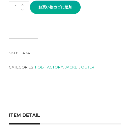
FOB FACTORY French Moleskin JKT F2373 OLIVE個
お買い物カゴに追加
SKU:
H143A
CATEGORIES:
FOB FACTORY
,
JACKET
,
OUTER
ITEM DETAIL