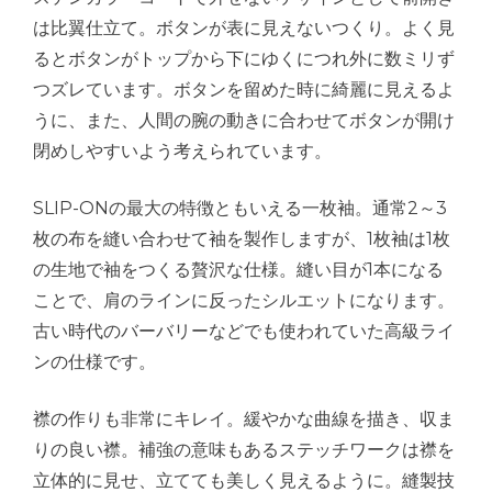
は比翼仕立て。ボタンが表に見えないつくり。よく見
るとボタンがトップから下にゆくにつれ外に数ミリず
つズレています。ボタンを留めた時に綺麗に見えるよ
うに、また、人間の腕の動きに合わせてボタンが開け
閉めしやすいよう考えられています。
SLIP-ONの最大の特徴ともいえる一枚袖。通常2～3
枚の布を縫い合わせて袖を製作しますが、1枚袖は1枚
の生地で袖をつくる贅沢な仕様。縫い目が1本になる
ことで、肩のラインに反ったシルエットになります。
古い時代のバーバリーなどでも使われていた高級ライ
ンの仕様です。
襟の作りも非常にキレイ。緩やかな曲線を描き、収ま
りの良い襟。補強の意味もあるステッチワークは襟を
立体的に見せ、立てても美しく見えるように。縫製技