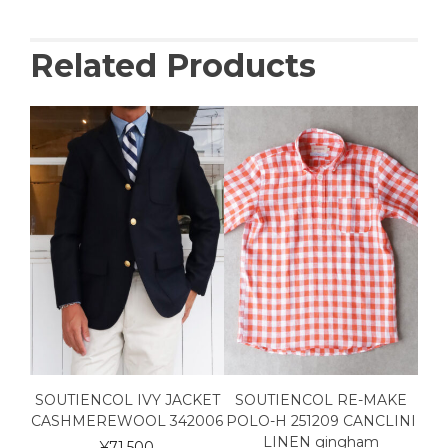
Related Products
a”
SOUTIENCOL IVY JACKET
SOUTIENCOL RE-MAKE
SO
CASHMEREWOOL 342006
POLO-H 251209 CANCLINI
POLO
LINEN gingham
¥
71,500