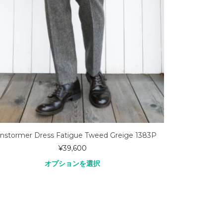
nstormer Dress Fatigue Tweed Greige 1383P
SOUTIENCO
¥
39,600
オプションを選択