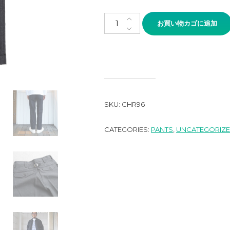
WORKERES IVY PANTS, Combat
お買い物カゴに追加
SKU:
CHR96
CATEGORIES:
PANTS
,
UNCATEGORIZ