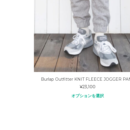
 Greige 1383P ご
Burlap Outfitter KNIT FLEECE JOGGER PA
ジ
¥
23,100
オプションを選択