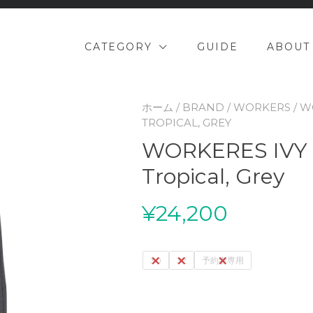
CATEGORY
GUIDE
ABOUT
ホーム
/
BRAND
/
WORKERS
/ W
TROPICAL, GREY
WORKERES IVY 
Tropical, Grey
¥
24,200
30
32
予約者専用