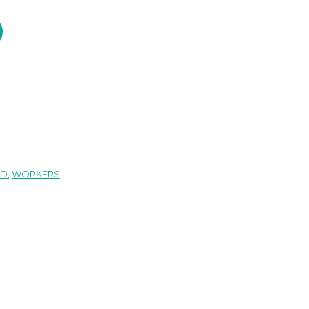
 Wool Tropical, Grey個
ED
,
WORKERS