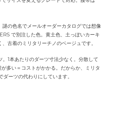
けでサイズを変えるグレードで対応。腰帯は
。
て、謎の色名でメールオーダーカタログでは想像
KERS で別注した色。黄土色、土っぽいカーキ
なく、古着のミリタリーチノのベージュです。
ーツ。1本あたりのダーツ寸法少なく。分散して
程が多い＝コストがかかる。だからか、ミリタ
でダーツの代わりにしています。