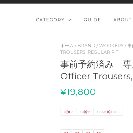
CATEGORY
GUIDE
ABOUT
ホーム
/
BRAND
/
WORKERS
/ 
TROUSERS, REGULAR FIT
事前予約済み 専
Officer Trousers,
¥
19,800
Khaki
Green
USMC KHAKI