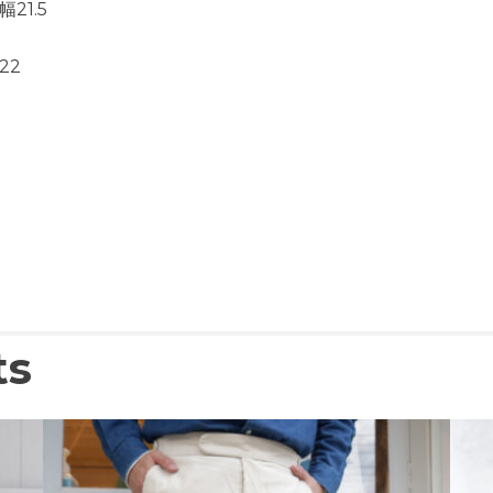
21.5
22
ts