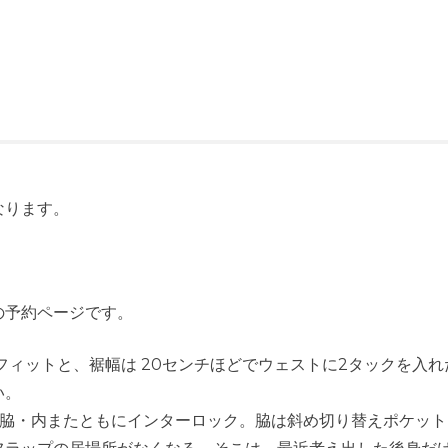
なります。
r Fitの予約ページです。
ットと、裾幅は 20センチほどでウェストに2タックを入れた二種類の
い。
、脇・内またともにインターロック。脇は斜め切り替えポケッ