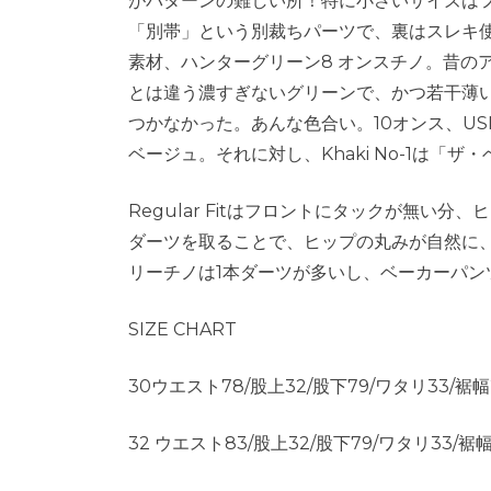
がパターンの難しい所！特に小さいサイズは
「別帯」という別裁ちパーツで、裏はスレキ
素材、ハンターグリーン8 オンスチノ。昔の
とは違う濃すぎないグリーンで、かつ若干薄いチ
つかなかった。あんな色合い。10オンス、USM
ベージュ。それに対し、Khaki No-1は
Regular Fitはフロントにタックが無
ダーツを取ることで、ヒップの丸みが自然に
リーチノは1本ダーツが多いし、ベーカーパ
SIZE CHART
30ウエスト78/股上32/股下79/ワタリ33/裾幅
32 ウエスト83/股上32/股下79/ワタリ33/裾幅