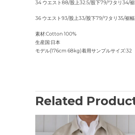
34 ウエスト88/股上32.5/股下79/ワタリ34/裾幅
36 ウエスト93/股上33/股下79/ワタリ35/裾幅
素材:Cotton 100%
生産国:日本
モデル(176cm 68kg)着用サンプルサイズ:32
Related Produc