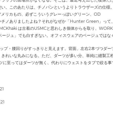
フラップの居場所がなくなる。そこは、最近考え出した後身だ
使い。このあたりは、チノパンというよりトラウザーズの仕様
アメリカもの、必ずこういうグレーっぽいグリーン、OD
ノありましたよね？それがなぜか「Hunter Green」っ
CKhaki は古着のUSMCと思わしき個体からを取り、WOR
「ザ・ベージュ」でも白すぎない。オフィスウェアのベージュでは
い分、ヒップ・腰回りがすっきりと見えます。背面、左右2本づつダ
、きれいな丸みになる。ただ、ダーツが多い分、単純に縫製工
ンツに至ってはダーツが無く、代わりにウェストをタブで絞る事
21
21