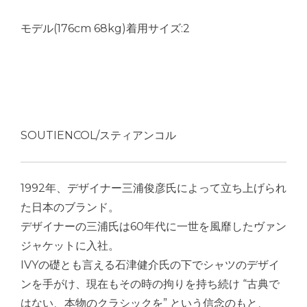
モデル(176cm 68kg)着用サイズ:2
SOUTIENCOL/スティアンコル
1992年、デザイナー三浦俊彦氏によって立ち上げられ
た日本のブランド。
デザイナーの三浦氏は60年代に一世を風靡したヴァン
ジャケットに入社。
IVYの礎とも言える石津健介氏の下でシャツのデザイ
ンを手がけ、現在もその時の拘りを持ち続け “古典で
はない、本物のクラシックを” という信念のもと、