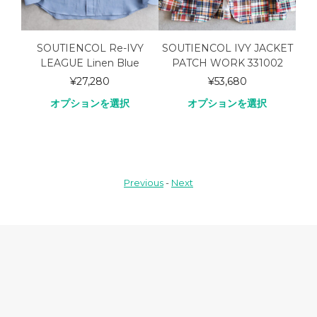
irt
SOUTIENCOL Re-IVY
SOUTIENCOL IVY JACKET
WO
LEAGUE Linen Blue
PATCH WORK 331002
Sh
¥
27,280
¥
53,680
オプションを選択
オプションを選択
Previous
-
Next