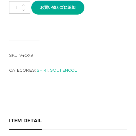
SOUTIENCOL Re-IVY LEAGUE Tattersall Blue Brown個
お買い物カゴに追加
SKU:
V4OX9
CATEGORIES:
SHIRT
,
SOUTIENCOL
ITEM DETAIL