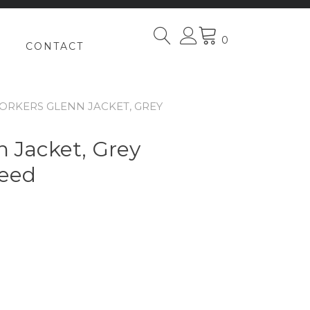
0
CONTACT
ORKERS GLENN JACKET, GREY
Jacket, Grey
eed