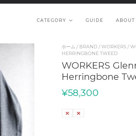
CATEGORY
GUIDE
ABOUT
ホーム
/
BRAND
/
WORKERS
/ W
HERRINGBONE TWEED
WORKERS Glenn 
Herringbone Tw
¥
58,300
36
38