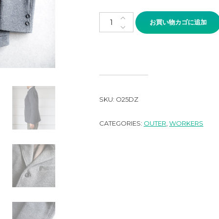
WORKERS Glenn Jacket, Gre
お買い物カゴに追加
SKU:
O25DZ
CATEGORIES:
OUTER
,
WORKERS