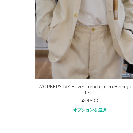
RT
WORKERS IVY Blazer French Linen Herringb
Ecru
¥
49,500
オプションを選択