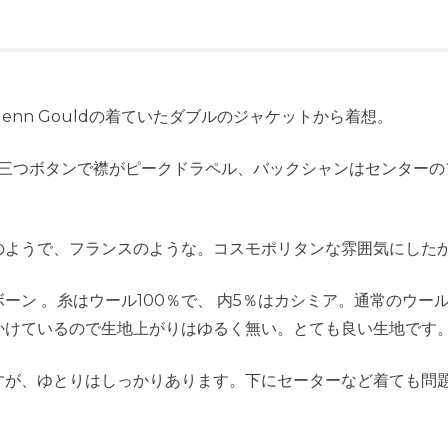
Glenn Gouldの着ていたダブルのジャケットから着想。
ト三つボタンで襟がピークドラペル、バックシャンはセンター
のようで、フランスのような。コスモポリタンな雰囲気にした
ン 。糸はウール100％で、 内5％はカシミア。通常のウール
かけているので生地上がりはゆるく無い。とても良い生地です
すが、ゆとりはしっかりあります。下にセーターなど着ても問