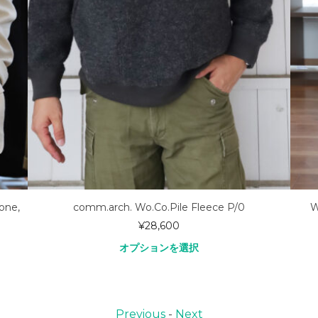
one,
comm.arch. Wo.Co.Pile Fleece P/0
W
¥
28,600
オプションを選択
Previous
-
Next